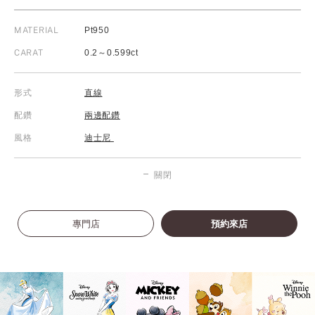
MATERIAL
Pt950
CARAT
0.2～0.599ct
形式
直線
配鑽
兩邊配鑽
風格
迪士尼
關閉
專門店
預約來店