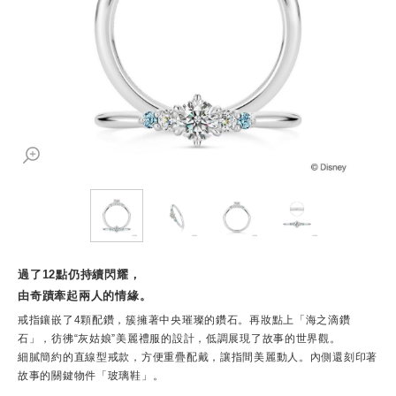
過了12點仍持續閃耀，
由奇蹟牽起兩人的情緣。
戒指鑲嵌了4顆配鑽，簇擁著中央璀璨的鑽石。再妝點上「海之滴鑽
石」，彷彿“灰姑娘”美麗禮服的設計，低調展現了故事的世界觀。
細膩簡約的直線型戒款，方便重疊配戴，讓指間美麗動人。內側還刻印著
故事的關鍵物件「玻璃鞋」。