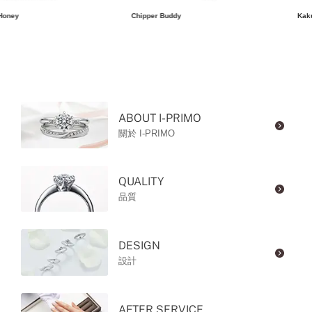
Honey
Chipper Buddy
Kak
ABOUT I-PRIMO
關於 I-PRIMO
QUALITY
品質
DESIGN
設計
AFTER SERVICE