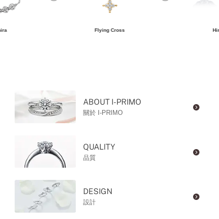
ira
Flying Cross
Hi
ABOUT I-PRIMO
關於 I-PRIMO
QUALITY
品質
DESIGN
設計