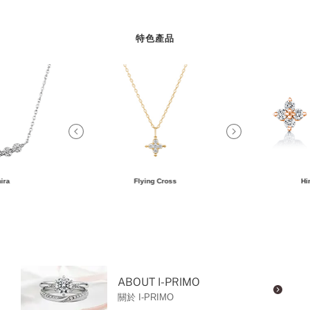
特色產品
ira
Flying Cross
Hi
ABOUT I-PRIMO
關於 I-PRIMO