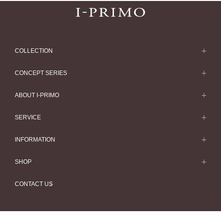
COLLECTION
求婚戒指
CONCEPT SERIES
求婚戒指款式一覽
Concept Series
ABOUT I-PRIMO
結婚戒指
Etoile
ABOUT I-PRIMO
SERVICE
結婚戒指一覽
Origin Belief
QUALITY
Service
INFORMATION
結婚套戒
Flowery
DESIGN
訂婚戒指指南
婚展情報
結婚套戒一覽
SHOP
HATSUSORA
SUPPORT
Perfect Propose Ring
常見疑問
永恆戒指
專門店
Suwaha
CONTACT US
如何挑選婚戒
專欄文章
永恆戒指一覽
預約來店服務
Premion
心諾彩鑽
最新情報
珠寶首飾
Selexia