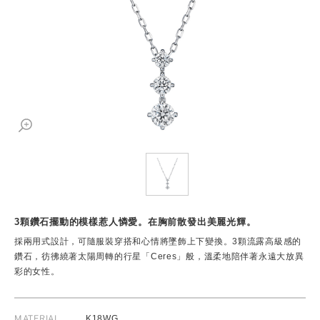
3顆鑽石擺動的模樣惹人憐愛。在胸前散發出美麗光輝。
採兩用式設計，可隨服裝穿搭和心情將墜飾上下變換。3顆流露高級感的
鑽石，彷彿繞著太陽周轉的行星「Ceres」般，溫柔地陪伴著永遠大放異
彩的女性。
MATERIAL
K18WG