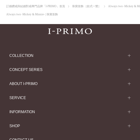
訂婚鑽戒與結婚對戒專門品牌「I-PRIMO」首頁
珠寶首飾 ［款式一覽］
Always two -Mickey & Mi
Always two -Mickey & Minnie- | 珠寶首飾
COLLECTION
求婚戒指
CONCEPT SERIES
求婚戒指款式一覽
Concept Series
ABOUT I-PRIMO
結婚戒指
Etoile
ABOUT I-PRIMO
SERVICE
結婚戒指一覽
Origin Belief
QUALITY
Service
INFORMATION
結婚套戒
Flowery
DESIGN
訂婚戒指指南
婚展情報
結婚套戒一覽
SHOP
HATSUSORA
SUPPORT
Perfect Propose Ring
常見疑問
永恆戒指
專門店
Suwaha
CONTACT US