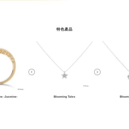
特色產品
ne -Jasmine-
Blooming Tales
Bloomi