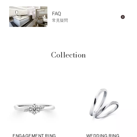
FAQ
常見疑問
Collection
ENGAGEMENT RING
WEDDING RING