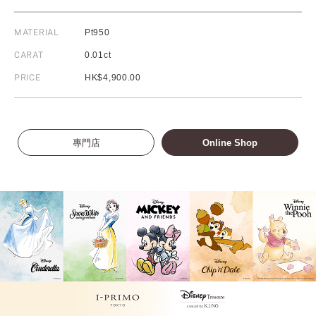
MATERIAL
Pt950
CARAT
0.01ct
PRICE
HK$4,900.00
專門店
Online Shop