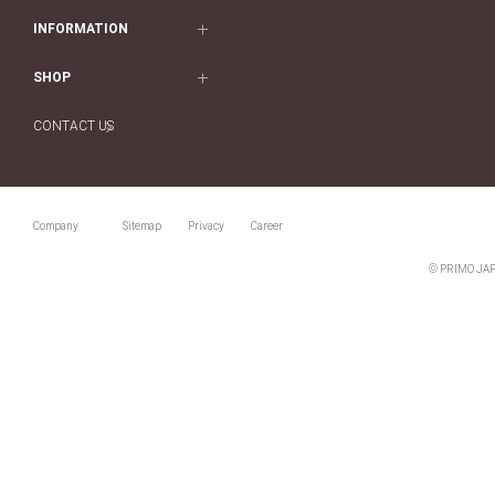
Origin Belief
QUALITY
Service
INFORMATION
結婚套戒
Flowery
DESIGN
訂婚戒指指南
婚展情報
結婚套戒一覽
SHOP
HATSUSORA
SUPPORT
Perfect Propose Ring
常見疑問
永恆戒指
專門店
Suwaha
CONTACT US
如何挑選婚戒
專欄文章
永恆戒指一覽
預約來店服務
Premion
心諾彩鑽
最新情報
珠寶首飾
Selexia
售後服務
工作機會
Company
Sitemap
Privacy
Career
珠寶首飾一覽
購買方法、訂製時間
Happy Voice
閃亮鑽飾系列
© PRIMO JAP
個人手型分析
網上婚戒諮詢服務
Pale Brown Gold
Select Order Necklace
Diamond Shape Collection
Zodiaque
Disney Treasure created by
K.UNO