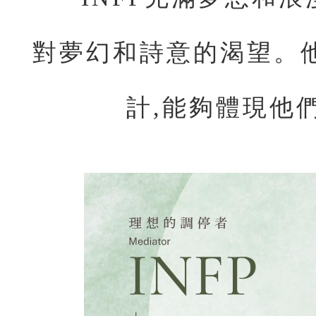
對夢幻和詩意的渴望。
計,能夠體現他