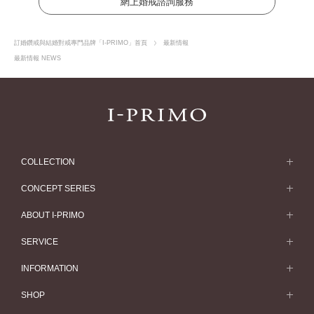
網上婚戒諮詢服務
訂婚鑽戒與結婚對戒專門品牌「I-PRIMO」首頁
最新情報
最新情報 NEWS
COLLECTION
求婚戒指
CONCEPT SERIES
求婚戒指款式一覽
Concept Series
ABOUT I-PRIMO
結婚戒指
Etoile
ABOUT I-PRIMO
SERVICE
結婚戒指一覽
Origin Belief
QUALITY
Service
INFORMATION
結婚套戒
Flowery
DESIGN
訂婚戒指指南
婚展情報
SHOP
結婚套戒一覽
HATSUSORA
SUPPORT