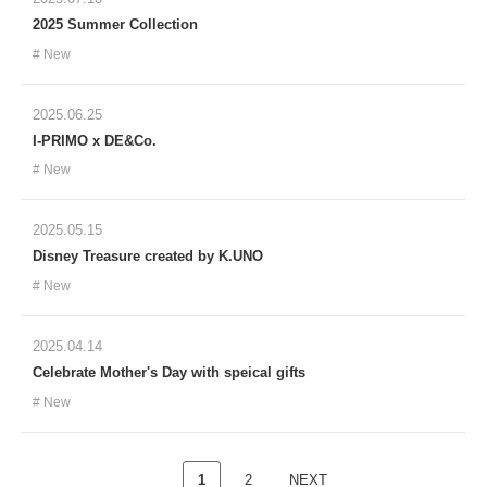
2025 Summer Collection
New
2025.06.25
I-PRIMO x DE&Co.
New
2025.05.15
Disney Treasure created by K.UNO
New
2025.04.14
Celebrate Mother's Day with speical gifts
New
1
2
NEXT