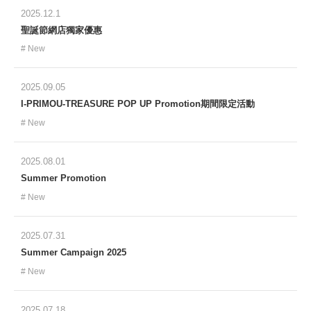
2025.12.1
聖誕節網店獨家優惠
New
2025.09.05
I-PRIMOU-TREASURE POP UP Promotion期間限定活動
New
2025.08.01
Summer Promotion
New
2025.07.31
Summer Campaign 2025
New
2025.07.18