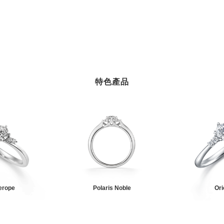
特色產品
erope
Polaris Noble
Ori