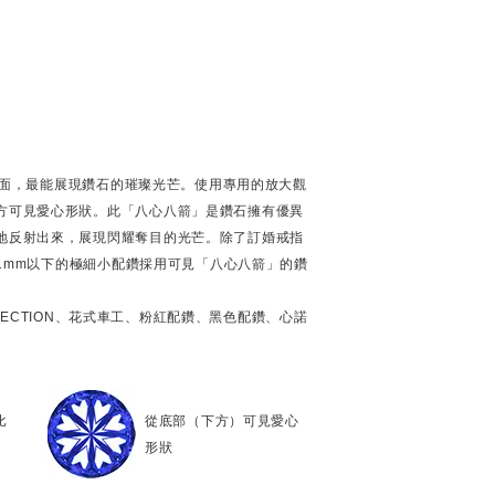
個刻面，最能展現鑽石的璀璨光芒。使用專用的放大觀
方可見愛心形狀。此「八心八箭」是鑽石擁有優異
地反射出來，展現閃耀奪目的光芒。除了訂婚戒指
徑1mm以下的極細小配鑽採用可見「八心八箭」的鑽
OLLECTION、花式車工、粉紅配鑽、黑色配鑽、心諾
比
從底部（下方）可見愛心
形狀