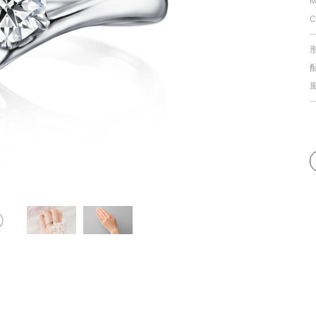
M
個人手型分析
C