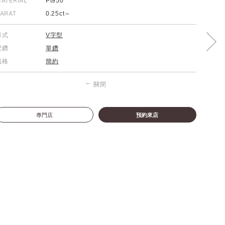
ATERIAL
Pt950
ARAT
0.25ct～
形式
V字型
配鑽
單鑽
風格
簡約
關閉
專門店
預約來店