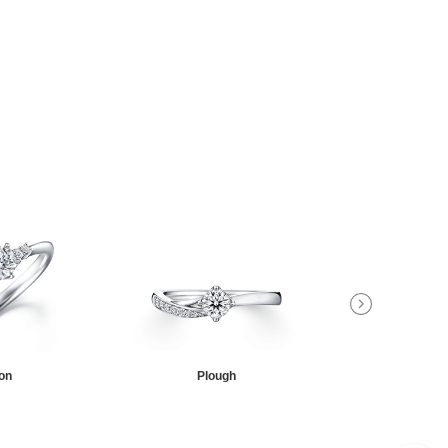
on
Plough
Sagit