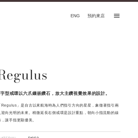
ENG
預約來店
預約來店
SHOP
Regulus
專門店
預約來店服務
English
V字型戒環以六爪鑲嵌鑽石，放大主鑽視覺效果的設計。
「Regulus」是自古以來航海時為人們指引方向的星星，象徵著指引兩
人迎向光明的未來。稍微延長右側戒環是設計重點，朝向小指流動的線
條，讓手指更顯優美。
FOLLOW US ON