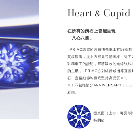
Heart
Cupid
&
在所有的鑽石上皆能呈現
「八心八箭」
I-PRIMO講究的圓形明亮車工有58
賞鏡觀看，從上方可見弓箭圖樣，從下
對稱車工的證明，可將吸收的光線強烈
的主鑽，I-PRIMO亦對結婚戒指等直
石，直至細節均徹底堅持高品質※1。
※1.不包括部分ANNIVERSARY C
彩鑽。
從桌面（上方）可見邱
特的箭