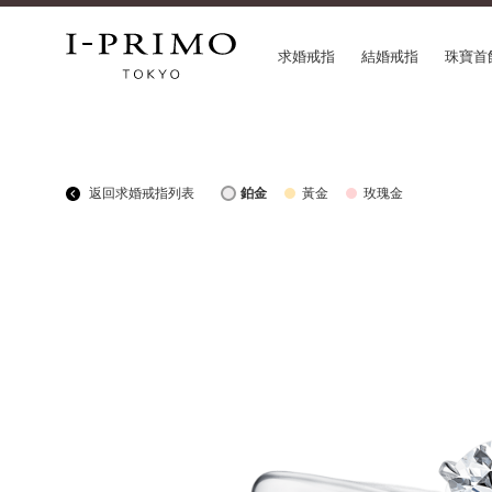
求婚戒指
結婚戒指
珠寶首
COLLECTION
CON
返回求婚戒指列表
鉑金
黃金
玫瑰金
求婚戒指
Etoi
結婚戒指
Orig
結婚套戒
Flow
永恆戒指
HAT
珠寶首飾
Suw
閃亮鑽飾
Pre
Pale Brown Gold
Sele
Select Order Necklace
Diamond Shape Collection
Zodiaque
Disney Treasure created by K.UNO