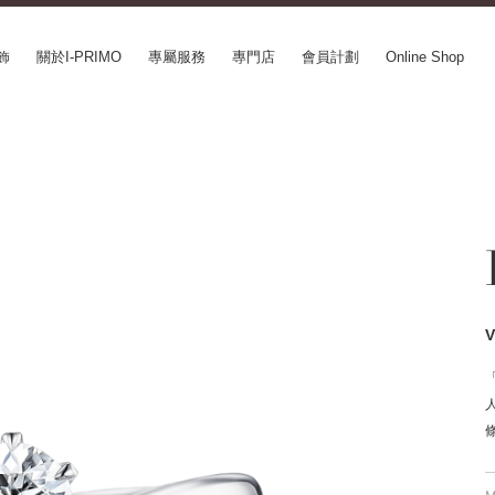
飾
關於I-PRIMO
專屬服務
專門店
會員計劃
Online Shop
CEPT SERIES
ABOUT I-PRIMO
INFORMATION
le
QUALITY
婚展情報
in Belief
DESIGN
常見疑問
ery
SUPPORT
專欄文章
SUSORA
最新情報
aha
工作機會
SERVICE
mion
Happy Voice
訂婚戒指指南
xia
網上婚戒諮詢服務
Perfect Propose Ring
如何挑選婚戒
心諾彩鑽
售後服務
購買方法、訂製時間