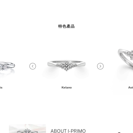
特色產品
is
Kelano
Ast
ABOUT I-PRIMO