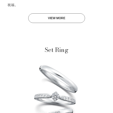
祝福。
VIEW MORE
Set Ring