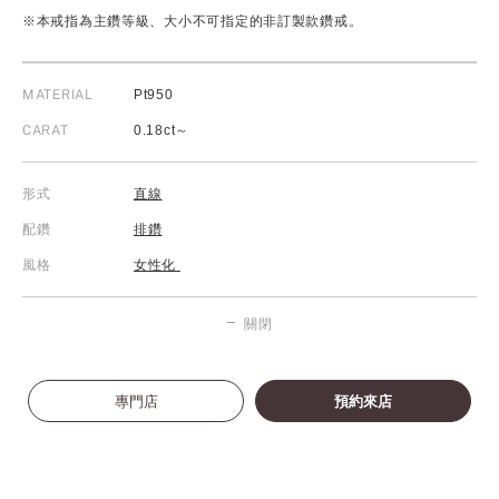
※本戒指為主鑽等級、大小不可指定的非訂製款鑽戒。
MATERIAL
Pt950
CARAT
0.18ct～
形式
直線
配鑽
排鑽
風格
女性化
關閉
專門店
預約來店