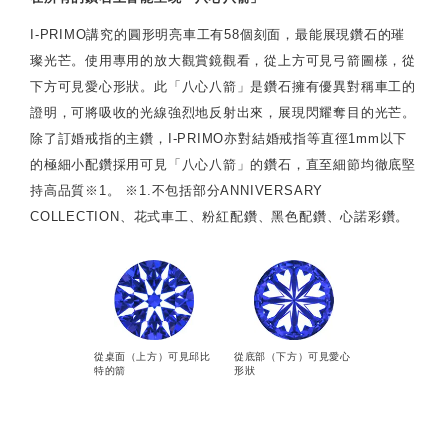
I-PRIMO講究的圓形明亮車工有58個刻面，最能展現鑽石的璀
璨光芒。使用專用的放大觀賞鏡觀看，從上方可見弓箭圖樣，從
下方可見愛心形狀。此「八心八箭」是鑽石擁有優異對稱車工的
證明，可將吸收的光線強烈地反射出來，展現閃耀奪目的光芒。
除了訂婚戒指的主鑽，I-PRIMO亦對結婚戒指等直徑1mm以下
的極細小配鑽採用可見「八心八箭」的鑽石，直至細節均徹底堅
持高品質※1。 ※1.不包括部分ANNIVERSARY
COLLECTION、花式車工、粉紅配鑽、黑色配鑽、心諾彩鑽。
從桌面（上方）可見邱比
從底部（下方）可見愛心
特的箭
形狀