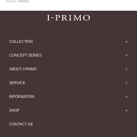
Mimoria | 求婚戒指
COLLECTION
求婚戒指
CONCEPT SERIES
求婚戒指款式一覽
Concept Series
ABOUT I-PRIMO
結婚戒指
Etoile
ABOUT I-PRIMO
SERVICE
結婚戒指一覽
Origin Belief
QUALITY
Service
INFORMATION
結婚套戒
Flowery
DESIGN
訂婚戒指指南
婚展情報
結婚套戒一覽
SHOP
HATSUSORA
SUPPORT
Perfect Propose Ring
常見疑問
永恆戒指
專門店
Suwaha
CONTACT US
如何挑選婚戒
專欄文章
永恆戒指一覽
預約來店服務
Premion