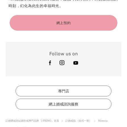
時刻，幻化為此生的幸福時光。
網上預約
Follow us on
專門店
網上婚戒諮詢服務
訂婚鑽戒與結婚對戒專門品牌「I-PRIMO」首頁
訂婚戒指 ［款式一覽］
Mimoria