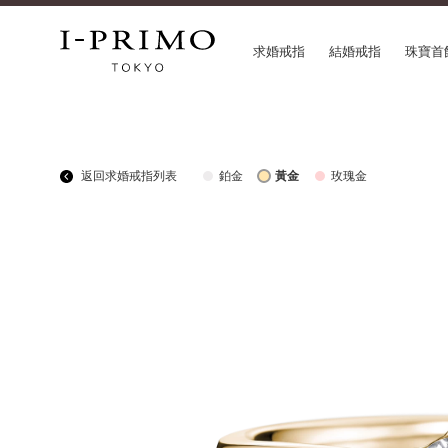
求婚戒指
結婚戒指
珠寶首
COLLECTION
CON
返回求婚戒指列表
鉑金
黃金
玫瑰金
求婚戒指
Etoi
結婚戒指
Orig
結婚套戒
Flow
永恆戒指
HAT
珠寶首飾
Suw
閃亮鑽飾
Pre
Pale Brown Gold
Sele
Select Order Necklace
Diamond Shape Collection
Zodiaque
Disney Treasure created by K.UNO