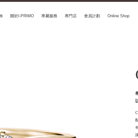
飾
關於I-PRIMO
專屬服務
專門店
會員計劃
Online Shop
CEPT SERIES
ABOUT I-PRIMO
INFORMATION
le
QUALITY
婚展情報
in Belief
DESIGN
常見疑問
ery
SUPPORT
專欄文章
SUSORA
最新情報
aha
工作機會
SERVICE
mion
Happy Voice
訂婚戒指指南
xia
網上婚戒諮詢服務
Perfect Propose Ring
如何挑選婚戒
心諾彩鑽
售後服務
購買方法、訂製時間