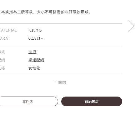
※本戒指為主鑽等級、大小不可指定的非訂製款鑽戒。
ATERIAL
K18YG
ARAT
0.18ct～
形式
波浪
配鑽
單邊配鑽
風格
女性化
關閉
專門店
預約來店