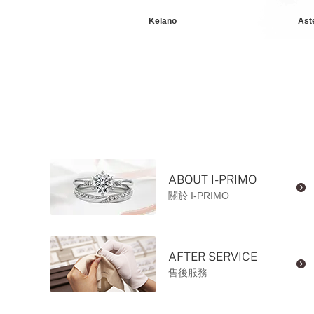
Metis
Kelano
Ast
ABOUT I-PRIMO
關於 I-PRIMO
AFTER SERVICE
售後服務