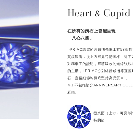
Heart
Cupid
&
在所有的鑽石上皆能呈現
「八心八箭」
I-PRIMO講究的圓形明亮車工有58
賞鏡觀看，從上方可見弓箭圖樣，從下
對稱車工的證明，可將吸收的光線強烈
的主鑽，I-PRIMO亦對結婚戒指等直
石，直至細節均徹底堅持高品質※1。
※1.不包括部分ANNIVERSARY C
彩鑽。
從桌面（上方）可見邱
特的箭