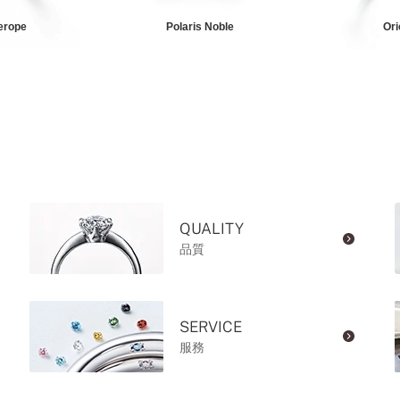
erope
Polaris Noble
Ori
QUALITY
品質
SERVICE
服務