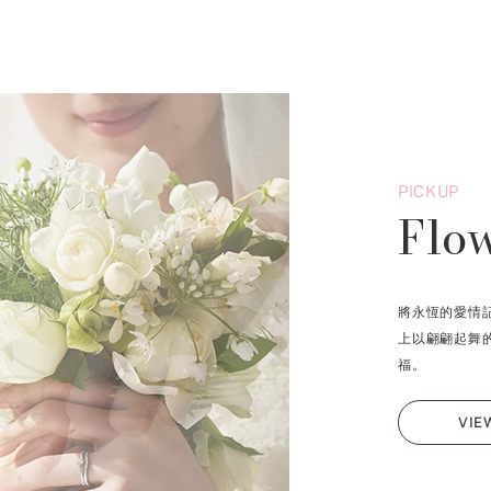
PICKUP
Flo
將永恆的愛情
上以翩翩起舞
福。
VIE