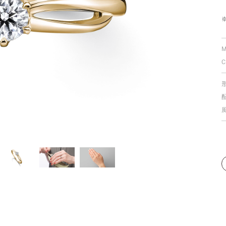
個人手型分析
M
C