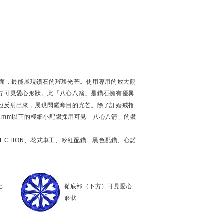
個刻面，最能展現鑽石的璀璨光芒。使用專用的放大觀
方可見愛心形狀。此「八心八箭」是鑽石擁有優異
地反射出來，展現閃耀奪目的光芒。除了訂婚戒指
徑1mm以下的極細小配鑽採用可見「八心八箭」的鑽
OLLECTION、花式車工、粉紅配鑽、黑色配鑽、心諾
比
從底部（下方）可見愛心
形狀