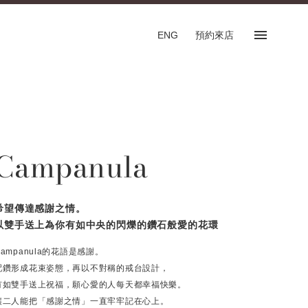
ENG
預約來店
預約來店
SHOP
Campanula
專門店
預約來店服務
English
希望傳達感謝之情。
以雙手送上為你有如中央的閃爍的鑽石般愛的花環
Campanula的花語是感謝。
配鑽形成花束姿態，再以不對稱的戒台設計，
FOLLOW US ON
有如雙手送上祝福，願心愛的人每天都幸福快樂。
讓二人能把「感謝之情」一直牢牢記在心上。