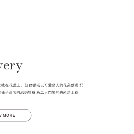
wery
記載在花語上。 訂婚鑽戒以可愛動人的花朵點綴 配
的仙子命名的結婚對戒 為二人閃耀的將來送上祝
W MORE